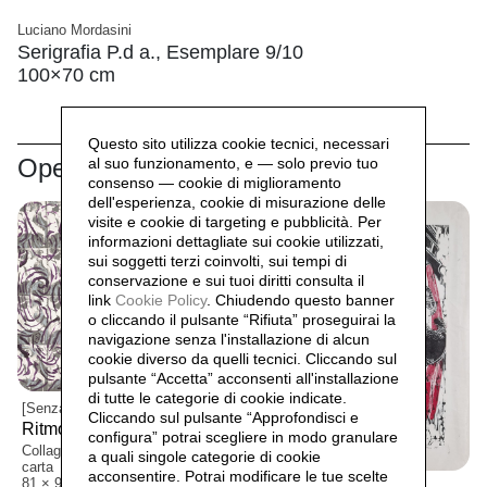
Luciano Mordasini
Serigrafia P.d a., Esemplare 9/10
100×70 cm
Questo sito utilizza cookie tecnici, necessari
Opere correlate
al suo funzionamento, e — solo previo tuo
consenso — cookie di miglioramento
dell'esperienza, cookie di misurazione delle
visite e cookie di targeting e pubblicità. Per
informazioni dettagliate sui cookie utilizzati,
sui soggetti terzi coinvolti, sui tempi di
conservazione e sui tuoi diritti consulta il
link
Cookie Policy
.
Chiudendo questo banner
o cliccando il pulsante “Rifiuta” proseguirai la
navigazione senza l'installazione di alcun
cookie diverso da quelli tecnici. Cliccando sul
pulsante “Accetta”
acconsenti all'installazione
di tutte le categorie di cookie indicate.
[Senza Autore]
Cliccando sul pulsante “Approfondisci e
Ritmo 18,
[Senza Data]
configura” potrai scegliere in modo granulare
Collage, pastello e acrilico su
a quali singole categorie di cookie
carta
acconsentire. Potrai modificare le tue scelte
81 × 94 cm