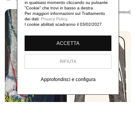
Daniele Cleis
in qualsiasi momento cliccando su pulsante
Barcellona 1,
1994
"Cookie" che trovi in basso a destra.
[Linoliografia su carta giapponese]
Per maggiori informazioni sul Trattamento
esemplare 7/10
dei dati:
Privacy Policy
.
75 × 60 cm
I cookie abilitati scadranno il 03/02/2027.
ACCETTA
RIFIUTA
Approfondisci e configura
[autore sconosciuto] (firma
indecifrabile)
Dorset 10,
1976