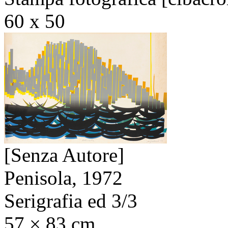
60 x 50
[Senza Autore]
Penisola,
1972
Serigrafia ed 3/3
57 × 83 cm