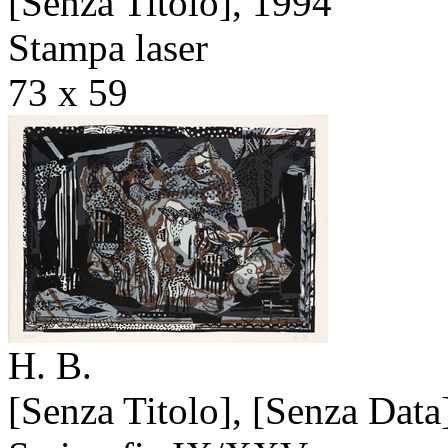
[Senza Titolo],
1994
Stampa laser
73 x 59
H. B.
[Senza Titolo],
[Senza Data