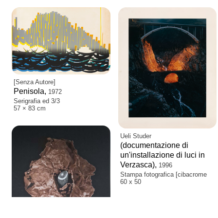
[Senza Autore]
Penisola,
1972
Serigrafia ed 3/3
57 × 83 cm
Ueli Studer
(documentazione di
un'installazione di luci in
Verzasca),
1996
Stampa fotografica [cibacrome
60 x 50