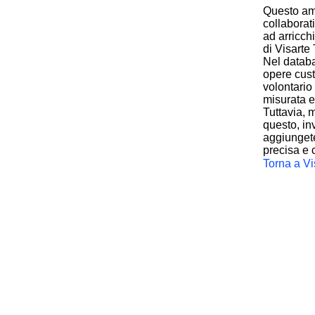
Questo amb
collaborat
ad arricch
di Visarte 
Nel databa
opere cust
volontario 
misurata e
Tuttavia, 
questo, inv
aggiungete
precisa e 
Torna a Vi