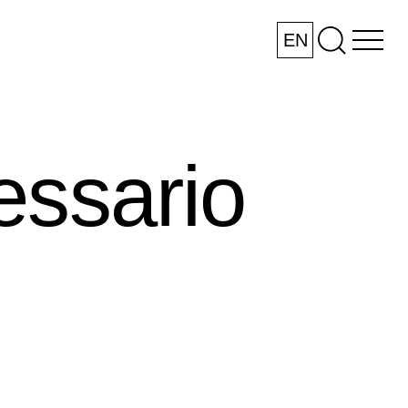
EN
essario