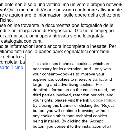
iente non è solo una vetrina, ma un vero e proprio network
ivo! Qui, i membri di Visarte possono contribuire attivamente
ire e aggiornare le informazioni sulle opere della collezione
Ticino.
se online troverete la documentazione fotografica delle
odite nel magazzino di Pregassona. Grazie all’impegno
di alcuni soci, ogni opera ritrovata viene fotografata,
 catalogata con cura.
molte informazioni sono ancora incomplete o inesatte. Per
itiamo tutti i soci a partecipare: segnalateci correzioni,
 dettagli e aiutateci a rendere la collezione sempre più
completa. La vostra collaborazione è fondamentale!
This site uses technical cookies, which are
sarte Ticino
necessary for its operation, and—only with
your consent—cookies to improve your
experience, cookies to measure traffic, and
targeting and advertising cookies. For
detailed information on the cookies used, the
third parties involved, retention periods, and
your rights, please visit the link
Cookie Policy
.
By closing this banner or clicking the “Reject”
button, you will continue browsing without
any cookies other than technical cookies
being installed. By clicking the “Accept”
button, you consent to the installation of all