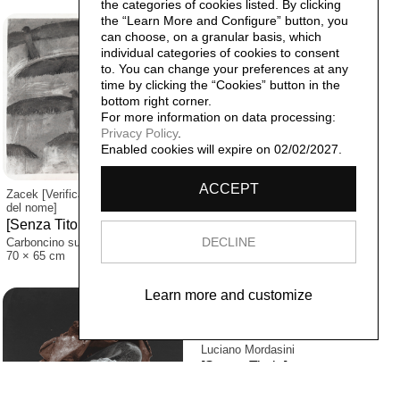
the categories of cookies listed. By clicking
the “Learn More and Configure” button, you
can choose, on a granular basis, which
individual categories of cookies to consent
to. You can change your preferences at any
time by clicking the “Cookies” button in the
bottom right corner.
For more information on data processing:
Privacy Policy
.
Enabled cookies will expire on 02/02/2027.
ACCEPT
Zacek [Verificare la correttezza
del nome]
[Senza Titolo],
[Senza Data]
DECLINE
Carboncino su carta
70 × 65 cm
Learn more and customize
Luciano Mordasini
[Senza Titolo],
1991
Serigrafia P.d a., Esemplare 9/10
100×70 cm